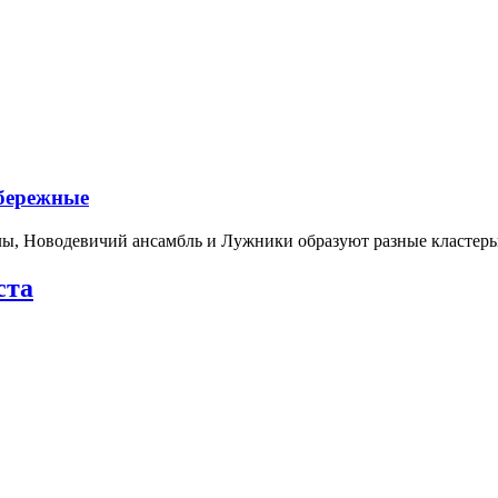
абережные
лы, Новодевичий ансамбль и Лужники образуют разные кластеры
ста