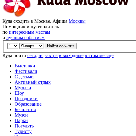
Куда сходить в Москве. Афиша
Москвы
Помощник и путеводитель
по
интересным местам
и
лучшим событиям
Куда пойти
сегодня
завтра
в выходные
в этом месяце
Выставки
Фестивали
С детьми
Активный отдых
Музыка
Шоу
Праздники
Образование
Бесплатно
Музеи
Парки
Погулять
Туристу