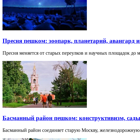
Пресня пешком: зоопарк, планетарий, авангард 
Пресня меняется от старых переулков и научных площадок до 
Басманный район пешком: конструктивизм, сады
Басманный район соединяет старую Москву, железнодорожную