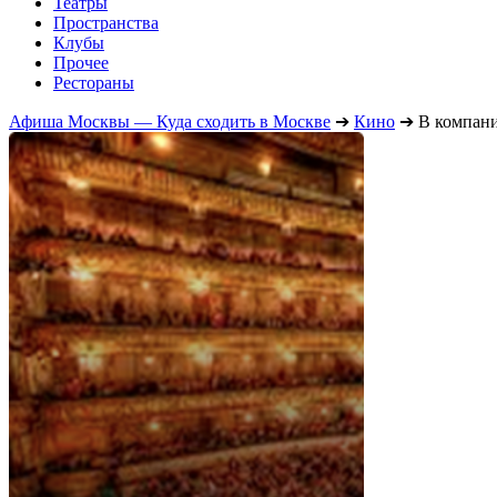
Театры
Пространства
Клубы
Прочее
Рестораны
Афиша Москвы — Куда сходить в Москве
➔
Кино
➔
В компан