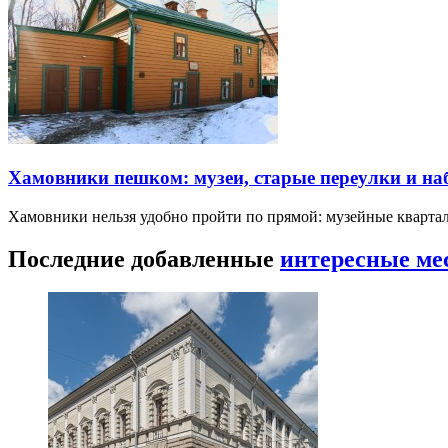
Хамовники пешком: музеи, старые переулки и н
Хамовники нельзя удобно пройти по прямой: музейные кварта
Последние добавленные
интересные ме