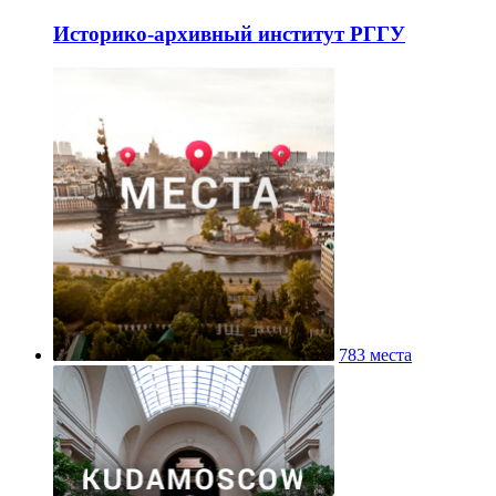
Историко-архивный институт РГГУ
783 места