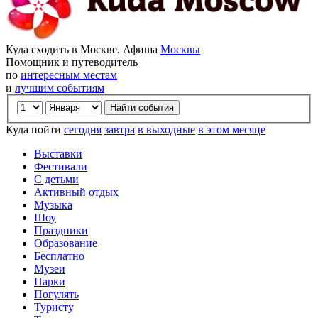
Куда сходить в Москве. Афиша
Москвы
Помощник и путеводитель
по
интересным местам
и
лучшим событиям
Куда пойти
сегодня
завтра
в выходные
в этом месяце
Выставки
Фестивали
С детьми
Активный отдых
Музыка
Шоу
Праздники
Образование
Бесплатно
Музеи
Парки
Погулять
Туристу