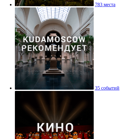
783 места
35 событий