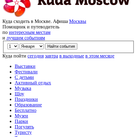
Куда сходить в Москве. Афиша
Москвы
Помощник и путеводитель
по
интересным местам
и
лучшим событиям
Куда пойти
сегодня
завтра
в выходные
в этом месяце
Выставки
Фестивали
С детьми
Активный отдых
Музыка
Шоу
Праздники
Образование
Бесплатно
Музеи
Парки
Погулять
Туристу