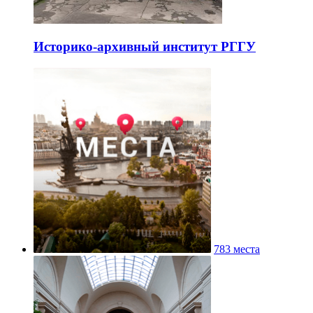
Историко-архивный институт РГГУ
783 места