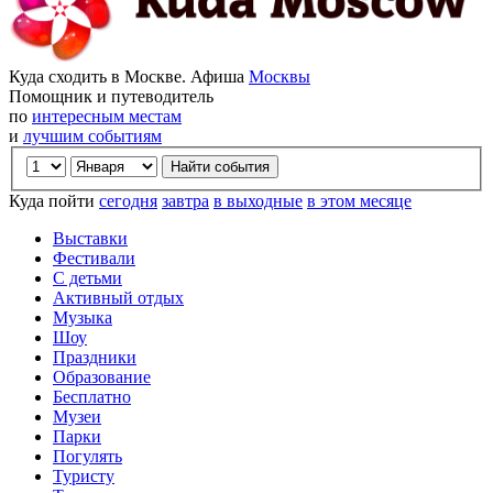
Куда сходить в Москве. Афиша
Москвы
Помощник и путеводитель
по
интересным местам
и
лучшим событиям
Куда пойти
сегодня
завтра
в выходные
в этом месяце
Выставки
Фестивали
С детьми
Активный отдых
Музыка
Шоу
Праздники
Образование
Бесплатно
Музеи
Парки
Погулять
Туристу