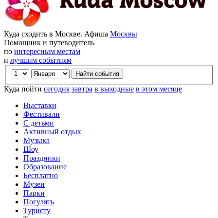
Куда сходить в Москве. Афиша
Москвы
Помощник и путеводитель
по
интересным местам
и
лучшим событиям
Куда пойти
сегодня
завтра
в выходные
в этом месяце
Выставки
Фестивали
С детьми
Активный отдых
Музыка
Шоу
Праздники
Образование
Бесплатно
Музеи
Парки
Погулять
Туристу