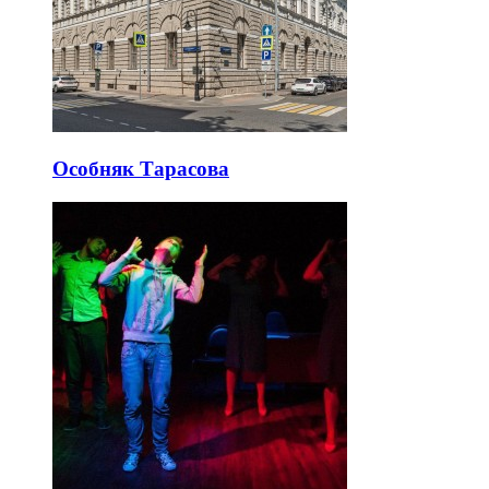
Особняк Тарасова