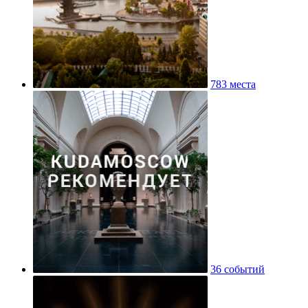
783 места
36 событий