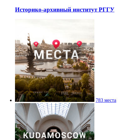
Историко-архивный институт РГГУ
783 места