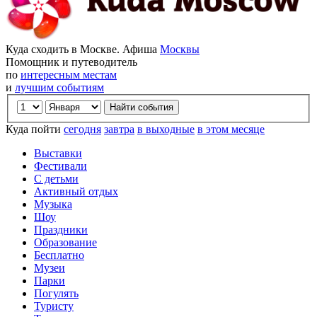
Куда сходить в Москве. Афиша
Москвы
Помощник и путеводитель
по
интересным местам
и
лучшим событиям
Куда пойти
сегодня
завтра
в выходные
в этом месяце
Выставки
Фестивали
С детьми
Активный отдых
Музыка
Шоу
Праздники
Образование
Бесплатно
Музеи
Парки
Погулять
Туристу