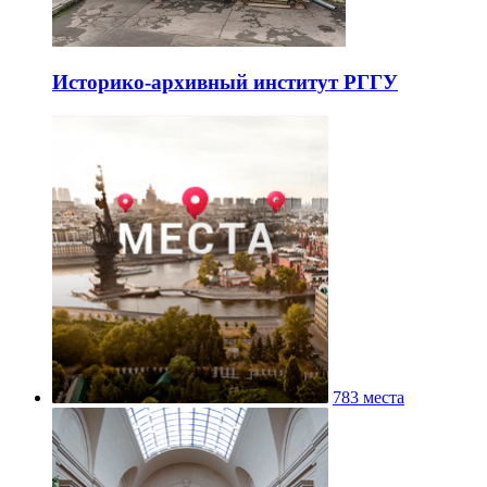
Историко-архивный институт РГГУ
783 места