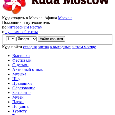
Куда сходить в Москве. Афиша
Москвы
Помощник и путеводитель
по
интересным местам
и
лучшим событиям
Куда пойти
сегодня
завтра
в выходные
в этом месяце
Выставки
Фестивали
С детьми
Активный отдых
Музыка
Шоу
Праздники
Образование
Бесплатно
Музеи
Парки
Погулять
Туристу