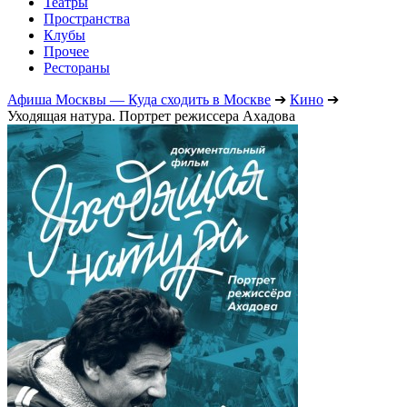
Театры
Пространства
Клубы
Прочее
Рестораны
Афиша Москвы — Куда сходить в Москве
➔
Кино
➔
Уходящая натура. Портрет режиссера Ахадова