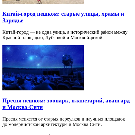
Китай-город пешком: старые улицы, храмы и
Зарядье
Китай-город — не одна улица, а исторический район между
Красной площадью, Лубянкой и Москвой-рекой.
Пресня пешком: зоопарк, планетарий, авангард
и Москва-Сити
Пресня меняется от старых переулков и научных площадок
до модернистской архитектуры и Москва-Сити.