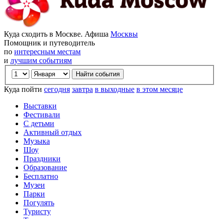
Куда сходить в Москве. Афиша
Москвы
Помощник и путеводитель
по
интересным местам
и
лучшим событиям
Куда пойти
сегодня
завтра
в выходные
в этом месяце
Выставки
Фестивали
С детьми
Активный отдых
Музыка
Шоу
Праздники
Образование
Бесплатно
Музеи
Парки
Погулять
Туристу