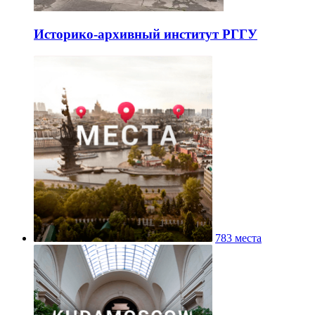
Историко-архивный институт РГГУ
783 места