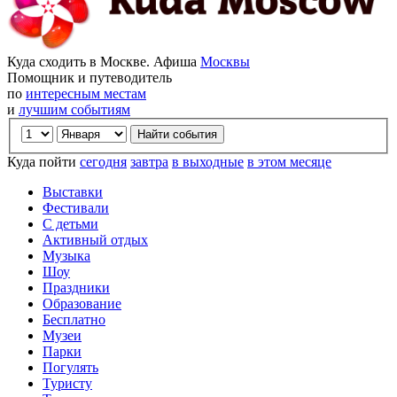
Куда сходить в Москве. Афиша
Москвы
Помощник и путеводитель
по
интересным местам
и
лучшим событиям
Куда пойти
сегодня
завтра
в выходные
в этом месяце
Выставки
Фестивали
С детьми
Активный отдых
Музыка
Шоу
Праздники
Образование
Бесплатно
Музеи
Парки
Погулять
Туристу