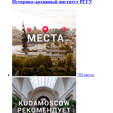
Историко-архивный институт РГГУ
783 места