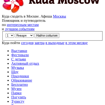
Куда сходить в Москве. Афиша
Москвы
Помощник и путеводитель
по
интересным местам
и
лучшим событиям
Куда пойти
сегодня
завтра
в выходные
в этом месяце
Выставки
Фестивали
С детьми
Активный отдых
Музыка
Шоу
Праздники
Образование
Бесплатно
Музеи
Парки
Погулять
Туристу