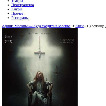
Театры
Пространства
Клубы
Прочее
Рестораны
Афиша Москвы — Куда сходить в Москве
➔
Кино
➔
Убежище 