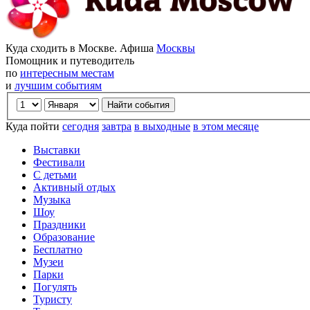
Куда сходить в Москве. Афиша
Москвы
Помощник и путеводитель
по
интересным местам
и
лучшим событиям
Куда пойти
сегодня
завтра
в выходные
в этом месяце
Выставки
Фестивали
С детьми
Активный отдых
Музыка
Шоу
Праздники
Образование
Бесплатно
Музеи
Парки
Погулять
Туристу