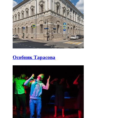
Особняк Тарасова