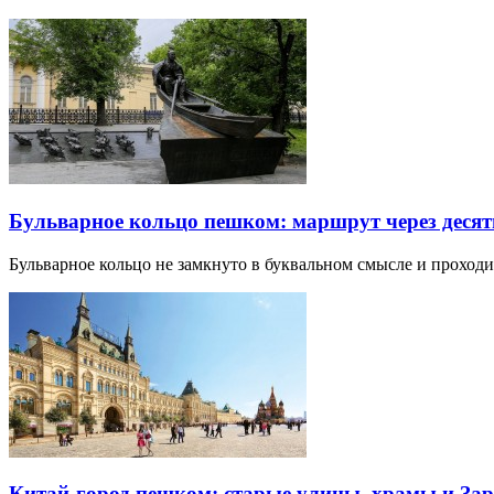
Бульварное кольцо пешком: маршрут через десят
Бульварное кольцо не замкнуто в буквальном смысле и прохо
Китай-город пешком: старые улицы, храмы и Зар