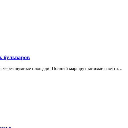
ь бульваров
дит через шумные площади. Полный маршрут занимает почти…
ядье