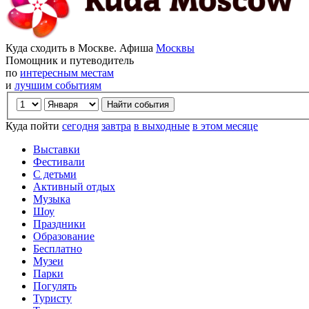
Куда сходить в Москве. Афиша
Москвы
Помощник и путеводитель
по
интересным местам
и
лучшим событиям
Куда пойти
сегодня
завтра
в выходные
в этом месяце
Выставки
Фестивали
С детьми
Активный отдых
Музыка
Шоу
Праздники
Образование
Бесплатно
Музеи
Парки
Погулять
Туристу