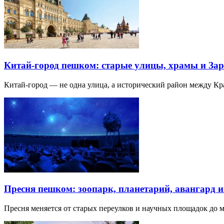
Китай-город пешком: старые улицы, храмы и Зар
Китай-город — не одна улица, а исторический район между К
Пресня пешком: зоопарк, планетарий, авангард 
Пресня меняется от старых переулков и научных площадок до 