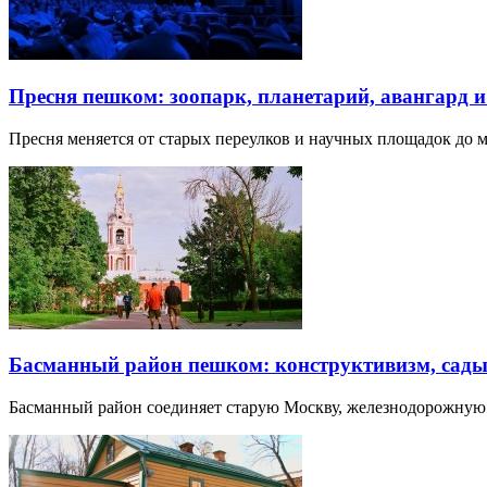
Пресня пешком: зоопарк, планетарий, авангард 
Пресня меняется от старых переулков и научных площадок до 
Басманный район пешком: конструктивизм, сады
Басманный район соединяет старую Москву, железнодорожную