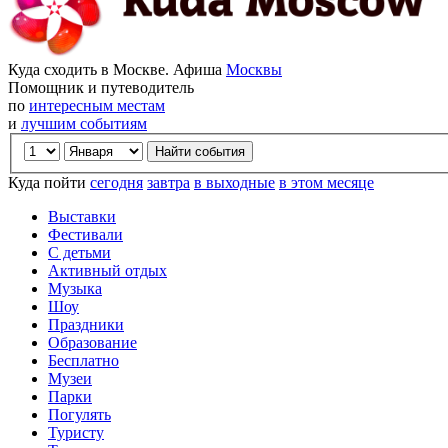
Куда сходить в Москве. Афиша
Москвы
Помощник и путеводитель
по
интересным местам
и
лучшим событиям
Куда пойти
сегодня
завтра
в выходные
в этом месяце
Выставки
Фестивали
С детьми
Активный отдых
Музыка
Шоу
Праздники
Образование
Бесплатно
Музеи
Парки
Погулять
Туристу