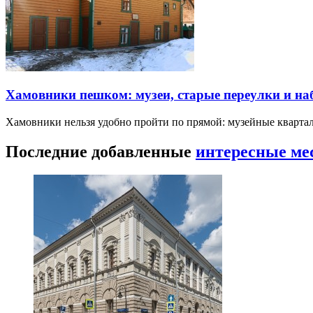
Хамовники пешком: музеи, старые переулки и н
Хамовники нельзя удобно пройти по прямой: музейные кварта
Последние добавленные
интересные ме