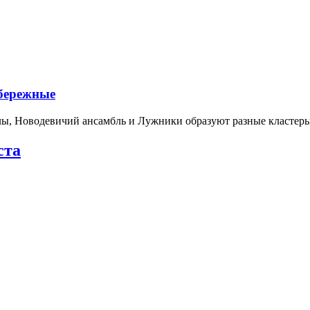
абережные
лы, Новодевичий ансамбль и Лужники образуют разные кластеры
ста