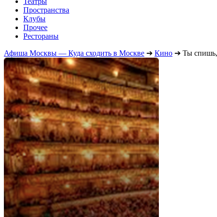
Театры
Пространства
Клубы
Прочее
Рестораны
Афиша Москвы — Куда сходить в Москве
➔
Кино
➔
Ты спишь,