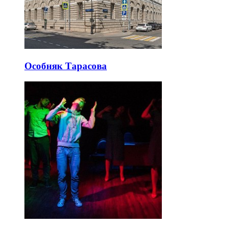
Особняк Тарасова