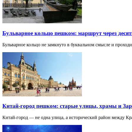
Бульварное кольцо пешком: маршрут через десят
Бульварное кольцо не замкнуто в буквальном смысле и прохо
Китай-город пешком: старые улицы, храмы и Зар
Китай-город — не одна улица, а исторический район между К