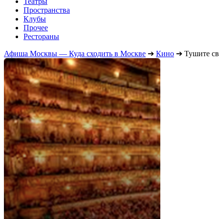
Театры
Пространства
Клубы
Прочее
Рестораны
Афиша Москвы — Куда сходить в Москве
➔
Кино
➔
Тушите св