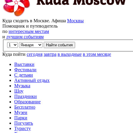
Куда сходить в Москве. Афиша
Москвы
Помощник и путеводитель
по
интересным местам
и
лучшим событиям
Куда пойти
сегодня
завтра
в выходные
в этом месяце
Выставки
Фестивали
С детьми
Активный отдых
Музыка
Шоу
Праздники
Образование
Бесплатно
Музеи
Парки
Погулять
Туристу