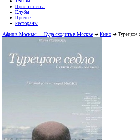
Театры
Пространства
Клубы
Прочее
Рестораны
Афиша Москвы — Куда сходить в Москве
➔
Кино
➔
Турецкое 