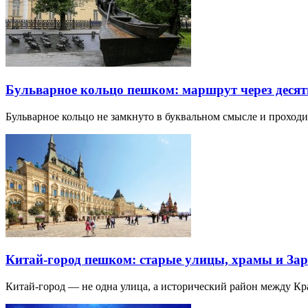
Бульварное кольцо пешком: маршрут через десят
Бульварное кольцо не замкнуто в буквальном смысле и прохо
Китай-город пешком: старые улицы, храмы и Зар
Китай-город — не одна улица, а исторический район между К