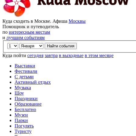
Куда сходить в Москве. Афиша
Москвы
Помощник и путеводитель
по
интересным местам
и
лучшим событиям
Куда пойти
сегодня
завтра
в выходные
в этом месяце
Выставки
Фестивали
С детьми
Активный отдых
Музыка
Шоу
Праздники
Образование
Бесплатно
Музеи
Парки
Погулять
Туристу