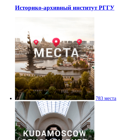
Историко-архивный институт РГГУ
783 места