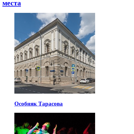
места
Особняк Тарасова