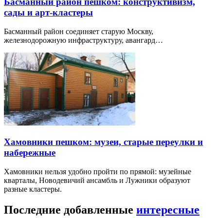
Басманный район пешком: конструктивизм,
сады и арт-кластеры
Басманный район соединяет старую Москву,
железнодорожную инфраструктуру, авангард…
Хамовники пешком: музеи, старые переулки и
набережные
Хамовники нельзя удобно пройти по прямой: музейные
кварталы, Новодевичий ансамбль и Лужники образуют
разные кластеры.
Последние добавленные
интересные