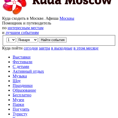
Куда сходить в Москве. Афиша
Москвы
Помощник и путеводитель
по
интересным местам
и
лучшим событиям
Куда пойти
сегодня
завтра
в выходные
в этом месяце
Выставки
Фестивали
С детьми
Активный отдых
Музыка
Шоу
Праздники
Образование
Бесплатно
Музеи
Парки
Погулять
Туристу