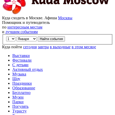
Куда сходить в Москве. Афиша
Москвы
Помощник и путеводитель
по
интересным местам
и
лучшим событиям
Куда пойти
сегодня
завтра
в выходные
в этом месяце
Выставки
Фестивали
С детьми
Активный отдых
Музыка
Шоу
Праздники
Образование
Бесплатно
Музеи
Парки
Погулять
Туристу