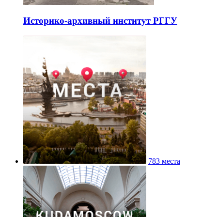
Историко-архивный институт РГГУ
783 места