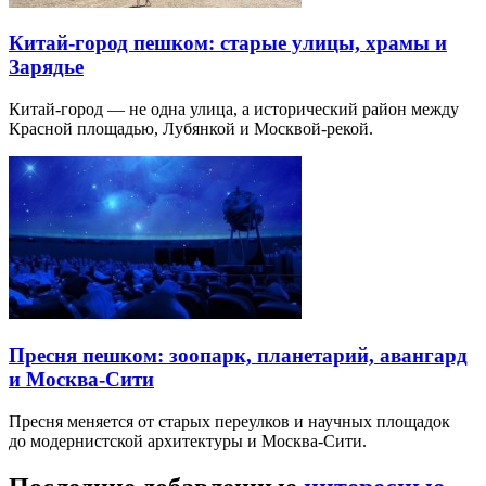
Китай-город пешком: старые улицы, храмы и
Зарядье
Китай-город — не одна улица, а исторический район между
Красной площадью, Лубянкой и Москвой-рекой.
Пресня пешком: зоопарк, планетарий, авангард
и Москва-Сити
Пресня меняется от старых переулков и научных площадок
до модернистской архитектуры и Москва-Сити.