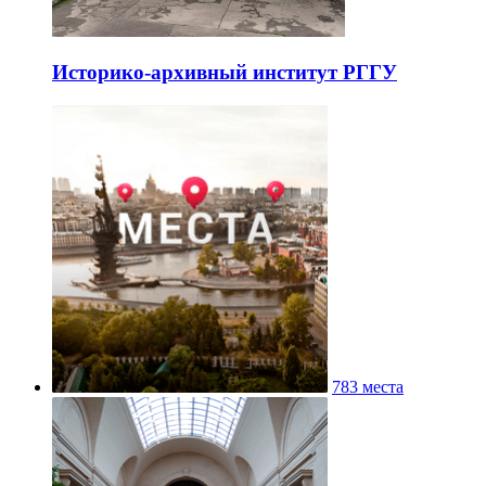
Историко-архивный институт РГГУ
783 места