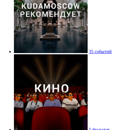
35 событий
5 фильмов