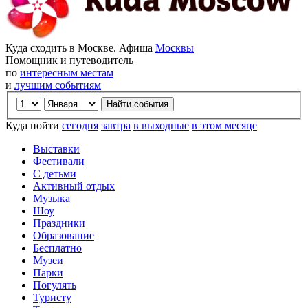
Куда сходить в Москве. Афиша
Москвы
Помощник и путеводитель
по
интересным местам
и
лучшим событиям
Куда пойти
сегодня
завтра
в выходные
в этом месяце
Выставки
Фестивали
С детьми
Активный отдых
Музыка
Шоу
Праздники
Образование
Бесплатно
Музеи
Парки
Погулять
Туристу