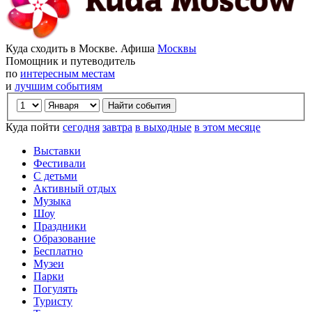
Куда сходить в Москве. Афиша
Москвы
Помощник и путеводитель
по
интересным местам
и
лучшим событиям
Куда пойти
сегодня
завтра
в выходные
в этом месяце
Выставки
Фестивали
С детьми
Активный отдых
Музыка
Шоу
Праздники
Образование
Бесплатно
Музеи
Парки
Погулять
Туристу