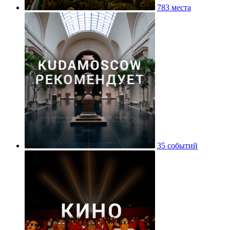
783 места
35 событий