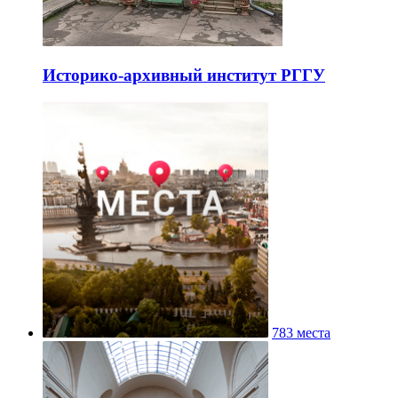
Историко-архивный институт РГГУ
783 места