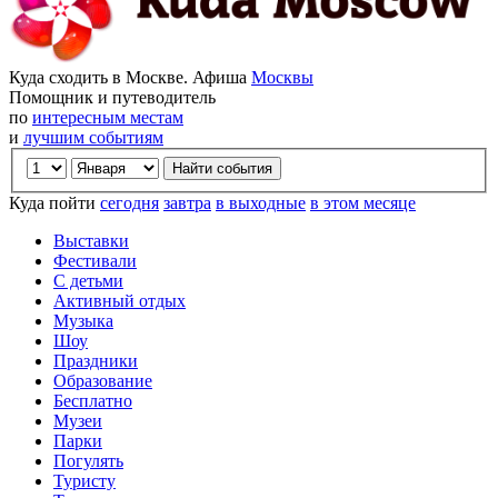
Куда сходить в Москве. Афиша
Москвы
Помощник и путеводитель
по
интересным местам
и
лучшим событиям
Куда пойти
сегодня
завтра
в выходные
в этом месяце
Выставки
Фестивали
С детьми
Активный отдых
Музыка
Шоу
Праздники
Образование
Бесплатно
Музеи
Парки
Погулять
Туристу