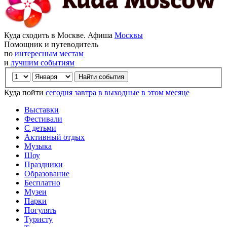
Куда сходить в Москве. Афиша
Москвы
Помощник и путеводитель
по
интересным местам
и
лучшим событиям
Куда пойти
сегодня
завтра
в выходные
в этом месяце
Выставки
Фестивали
С детьми
Активный отдых
Музыка
Шоу
Праздники
Образование
Бесплатно
Музеи
Парки
Погулять
Туристу