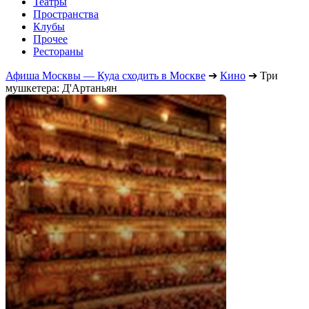
Театры
Пространства
Клубы
Прочее
Рестораны
Афиша Москвы — Куда сходить в Москве
➔
Кино
➔
Три
мушкетера: Д'Артаньян