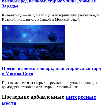
Китай-город пешком: старые улицы, храмы и
Зарядье
Китай-город — не одна улица, а исторический район между
Красной площадью, Лубянкой и Москвой-рекой.
Пресня пешком: зоопарк, планетарий, авангард
и Москва-Сити
Пресня меняется от старых переулков и научных площадок
до модернистской архитектуры и Москва-Сити.
Последние добавленные
интересные
места