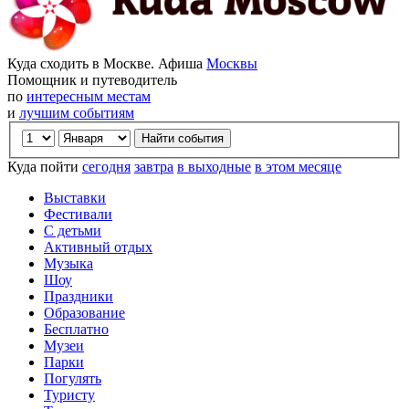
Куда сходить в Москве. Афиша
Москвы
Помощник и путеводитель
по
интересным местам
и
лучшим событиям
Куда пойти
сегодня
завтра
в выходные
в этом месяце
Выставки
Фестивали
С детьми
Активный отдых
Музыка
Шоу
Праздники
Образование
Бесплатно
Музеи
Парки
Погулять
Туристу