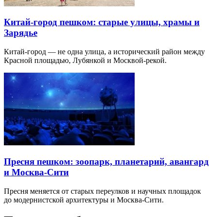
Китай-город пешком: старые улицы, храмы и
Зарядье
Китай-город — не одна улица, а исторический район между
Красной площадью, Лубянкой и Москвой-рекой.
Пресня пешком: зоопарк, планетарий, авангард
и Москва-Сити
Пресня меняется от старых переулков и научных площадок
до модернистской архитектуры и Москва-Сити.