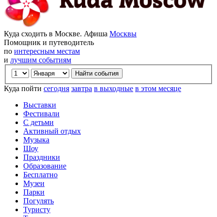
Куда сходить в Москве. Афиша
Москвы
Помощник и путеводитель
по
интересным местам
и
лучшим событиям
Куда пойти
сегодня
завтра
в выходные
в этом месяце
Выставки
Фестивали
С детьми
Активный отдых
Музыка
Шоу
Праздники
Образование
Бесплатно
Музеи
Парки
Погулять
Туристу