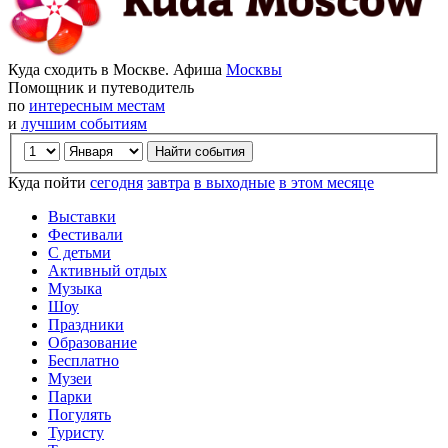
Куда сходить в Москве. Афиша
Москвы
Помощник и путеводитель
по
интересным местам
и
лучшим событиям
Куда пойти
сегодня
завтра
в выходные
в этом месяце
Выставки
Фестивали
С детьми
Активный отдых
Музыка
Шоу
Праздники
Образование
Бесплатно
Музеи
Парки
Погулять
Туристу