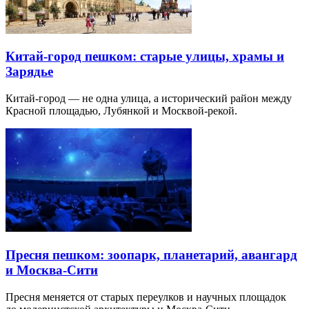
Китай-город пешком: старые улицы, храмы и
Зарядье
Китай-город — не одна улица, а исторический район между
Красной площадью, Лубянкой и Москвой-рекой.
Пресня пешком: зоопарк, планетарий, авангард
и Москва-Сити
Пресня меняется от старых переулков и научных площадок