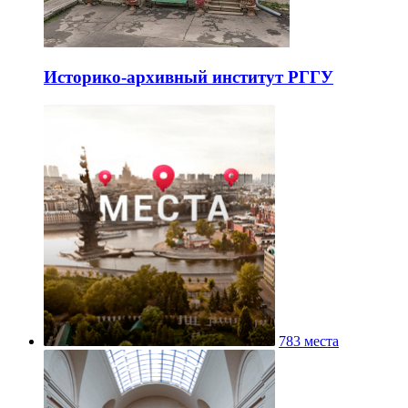
Историко-архивный институт РГГУ
783 места