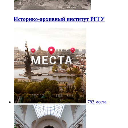
Историко-архивный институт РГГУ
783 места