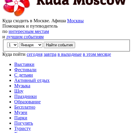
Куда сходить в Москве. Афиша
Москвы
Помощник и путеводитель
по
интересным местам
и
лучшим событиям
Куда пойти
сегодня
завтра
в выходные
в этом месяце
Выставки
Фестивали
С детьми
Активный отдых
Музыка
Шоу
Праздники
Образование
Бесплатно
Музеи
Парки
Погулять
Туристу