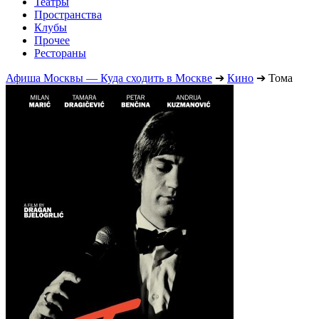
Театры
Пространства
Клубы
Прочее
Рестораны
Афиша Москвы — Куда сходить в Москве
➔
Кино
➔
Тома