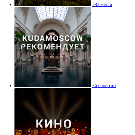
783 места
36 событий