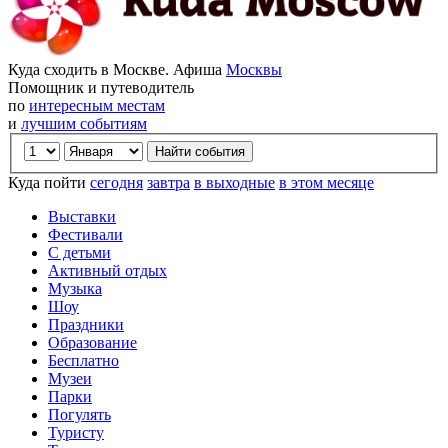
Куда сходить в Москве. Афиша
Москвы
Помощник и путеводитель
по
интересным местам
и
лучшим событиям
Куда пойти
сегодня
завтра
в выходные
в этом месяце
Выставки
Фестивали
С детьми
Активный отдых
Музыка
Шоу
Праздники
Образование
Бесплатно
Музеи
Парки
Погулять
Туристу