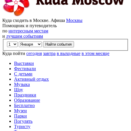
Куда сходить в Москве. Афиша
Москвы
Помощник и путеводитель
по
интересным местам
и
лучшим событиям
Куда пойти
сегодня
завтра
в выходные
в этом месяце
Выставки
Фестивали
С детьми
Активный отдых
Музыка
Шоу
Праздники
Образование
Бесплатно
Музеи
Парки
Погулять
Туристу