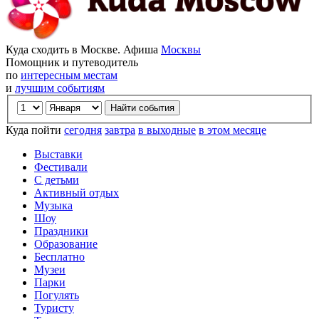
Куда сходить в Москве. Афиша
Москвы
Помощник и путеводитель
по
интересным местам
и
лучшим событиям
Куда пойти
сегодня
завтра
в выходные
в этом месяце
Выставки
Фестивали
С детьми
Активный отдых
Музыка
Шоу
Праздники
Образование
Бесплатно
Музеи
Парки
Погулять
Туристу