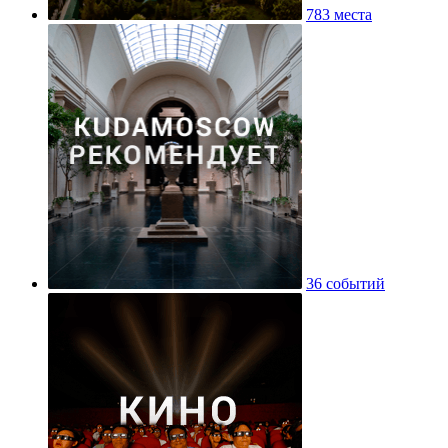
783 места
36 событий