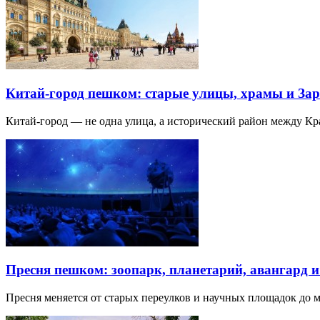
Китай-город пешком: старые улицы, храмы и Зар
Китай-город — не одна улица, а исторический район между К
Пресня пешком: зоопарк, планетарий, авангард 
Пресня меняется от старых переулков и научных площадок до 