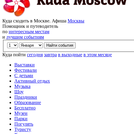
Куда сходить в Москве. Афиша
Москвы
Помощник и путеводитель
по
интересным местам
и
лучшим событиям
Куда пойти
сегодня
завтра
в выходные
в этом месяце
Выставки
Фестивали
С детьми
Активный отдых
Музыка
Шоу
Праздники
Образование
Бесплатно
Музеи
Парки
Погулять
Туристу