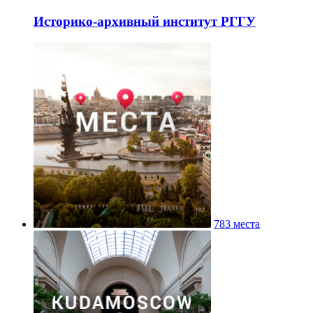
Историко-архивный институт РГГУ
783 места