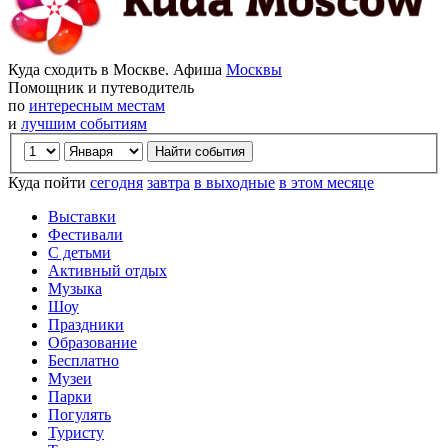
Куда сходить в Москве. Афиша
Москвы
Помощник и путеводитель
по
интересным местам
и
лучшим событиям
Куда пойти
сегодня
завтра
в выходные
в этом месяце
Выставки
Фестивали
С детьми
Активный отдых
Музыка
Шоу
Праздники
Образование
Бесплатно
Музеи
Парки
Погулять
Туристу