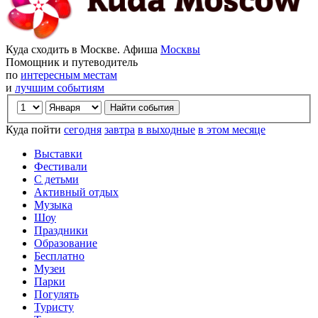
Куда сходить в Москве. Афиша
Москвы
Помощник и путеводитель
по
интересным местам
и
лучшим событиям
Куда пойти
сегодня
завтра
в выходные
в этом месяце
Выставки
Фестивали
С детьми
Активный отдых
Музыка
Шоу
Праздники
Образование
Бесплатно
Музеи
Парки
Погулять
Туристу