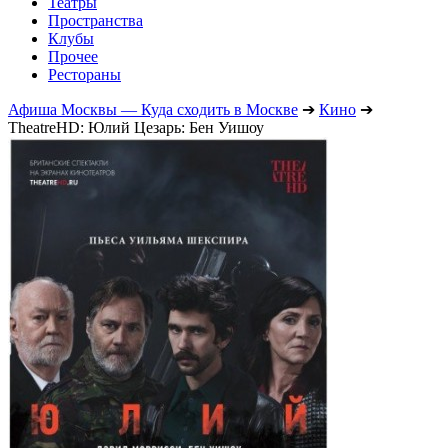
Театры
Пространства
Клубы
Прочее
Рестораны
Афиша Москвы — Куда сходить в Москве
➔
Кино
➔
TheatreHD: Юлий Цезарь: Бен Уишоу