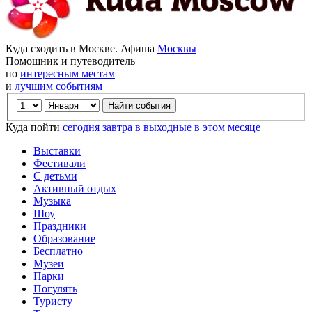
Куда сходить в Москве. Афиша
Москвы
Помощник и путеводитель
по
интересным местам
и
лучшим событиям
Куда пойти
сегодня
завтра
в выходные
в этом месяце
Выставки
Фестивали
С детьми
Активный отдых
Музыка
Шоу
Праздники
Образование
Бесплатно
Музеи
Парки
Погулять
Туристу