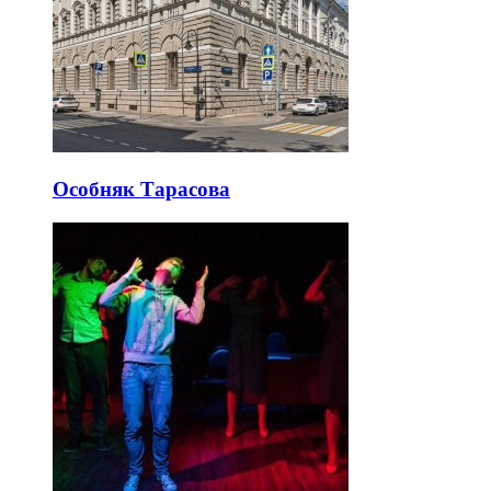
Особняк Тарасова