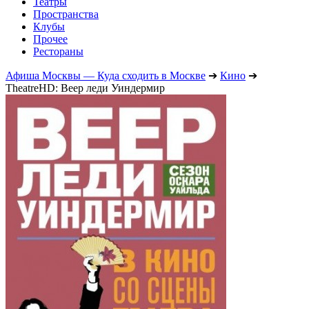
Театры
Пространства
Клубы
Прочее
Рестораны
Афиша Москвы — Куда сходить в Москве
➔
Кино
➔
TheatreHD: Веер леди Уиндермир