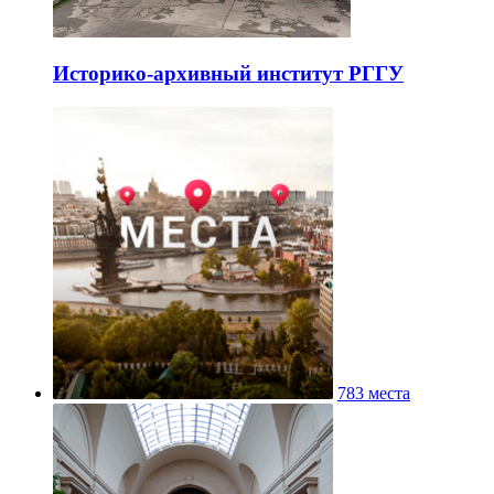
Историко-архивный институт РГГУ
783 места