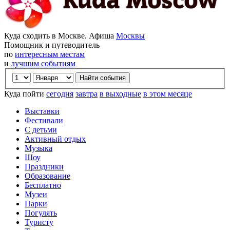
Куда сходить в Москве. Афиша
Москвы
Помощник и путеводитель
по
интересным местам
и
лучшим событиям
Куда пойти
сегодня
завтра
в выходные
в этом месяце
Выставки
Фестивали
С детьми
Активный отдых
Музыка
Шоу
Праздники
Образование
Бесплатно
Музеи
Парки
Погулять
Туристу