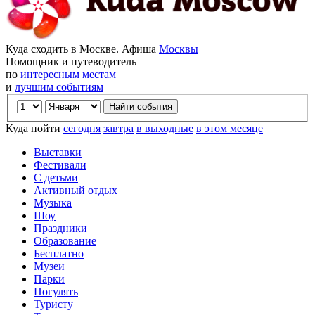
Куда сходить в Москве. Афиша
Москвы
Помощник и путеводитель
по
интересным местам
и
лучшим событиям
Куда пойти
сегодня
завтра
в выходные
в этом месяце
Выставки
Фестивали
С детьми
Активный отдых
Музыка
Шоу
Праздники
Образование
Бесплатно
Музеи
Парки
Погулять
Туристу