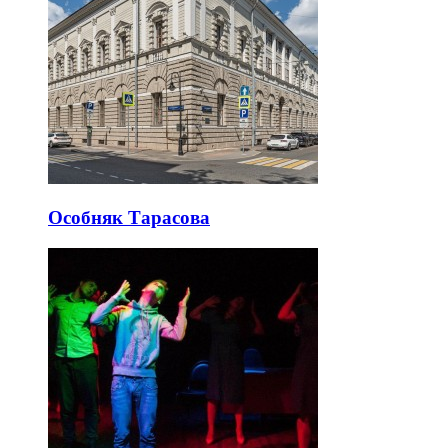
Особняк Тарасова