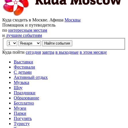
Куда сходить в Москве. Афиша
Москвы
Помощник и путеводитель
по
интересным местам
и
лучшим событиям
Куда пойти
сегодня
завтра
в выходные
в этом месяце
Выставки
Фестивали
С детьми
Активный отдых
Музыка
Шоу
Праздники
Образование
Бесплатно
Музеи
Парки
Погулять
Туристу