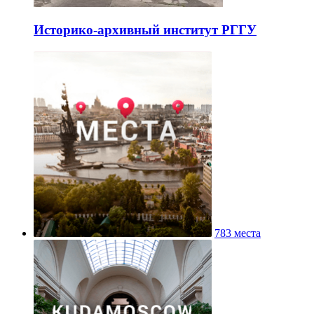
Историко-архивный институт РГГУ
783 места