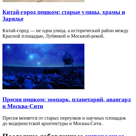
Китай-город пешком: старые улицы, храмы и
Зарядье
Китай-город — не одна улица, а исторический район между
Красной площадью, Лубянкой и Москвой-рекой.
Пресня пешком: зоопарк, планетарий, авангард
и Москва-Сити
Пресня меняется от старых переулков и научных площадок
до модернистской архитектуры и Москва-Сити.