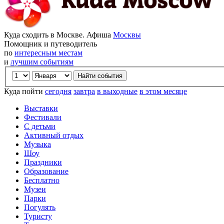
Куда сходить в Москве. Афиша
Москвы
Помощник и путеводитель
по
интересным местам
и
лучшим событиям
Куда пойти
сегодня
завтра
в выходные
в этом месяце
Выставки
Фестивали
С детьми
Активный отдых
Музыка
Шоу
Праздники
Образование
Бесплатно
Музеи
Парки
Погулять
Туристу