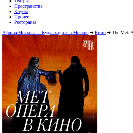
Театры
Пространства
Клубы
Прочее
Рестораны
Афиша Москвы — Куда сходить в Москве
➔
Кино
➔
The Met: 