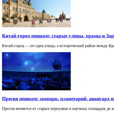
Китай-город пешком: старые улицы, храмы и Зар
Китай-город — не одна улица, а исторический район между К
Пресня пешком: зоопарк, планетарий, авангард 
Пресня меняется от старых переулков и научных площадок до 