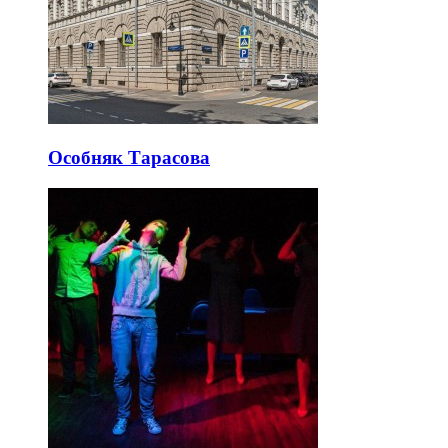
Особняк Тарасова