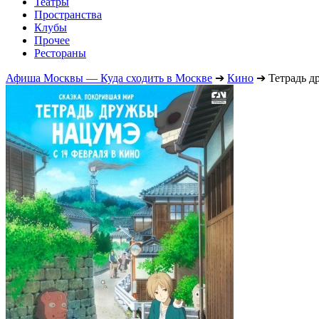
Театры
Пространства
Клубы
Прочее
Рестораны
Афиша Москвы — Куда сходить в Москве
➔
Кино
➔
Тетрадь 