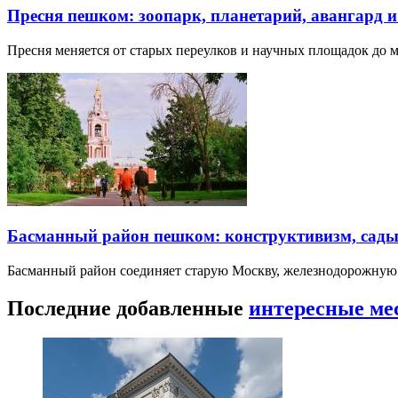
Пресня пешком: зоопарк, планетарий, авангард 
Пресня меняется от старых переулков и научных площадок до 
Басманный район пешком: конструктивизм, сады
Басманный район соединяет старую Москву, железнодорожную
Последние добавленные
интересные ме