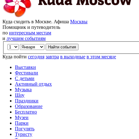
Куда сходить в Москве. Афиша
Москвы
Помощник и путеводитель
по
интересным местам
и
лучшим событиям
Куда пойти
сегодня
завтра
в выходные
в этом месяце
Выставки
Фестивали
С детьми
Активный отдых
Музыка
Шоу
Праздники
Образование
Бесплатно
Музеи
Парки
Погулять
Туристу