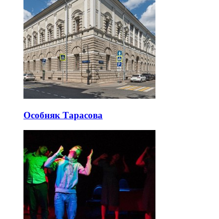
Особняк Тарасова