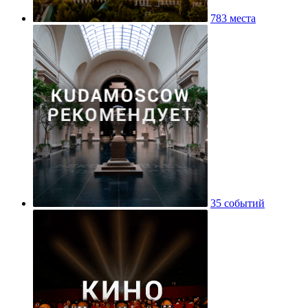
783 места
35 событий