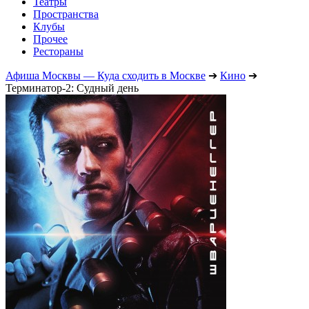
Театры
Пространства
Клубы
Прочее
Рестораны
Афиша Москвы — Куда сходить в Москве
➔
Кино
➔
Терминатор-2: Судный день