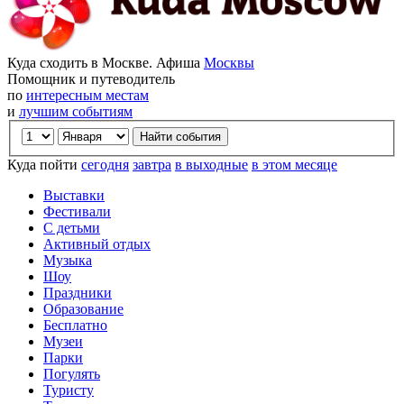
Куда сходить в Москве. Афиша
Москвы
Помощник и путеводитель
по
интересным местам
и
лучшим событиям
Куда пойти
сегодня
завтра
в выходные
в этом месяце
Выставки
Фестивали
С детьми
Активный отдых
Музыка
Шоу
Праздники
Образование
Бесплатно
Музеи
Парки
Погулять
Туристу