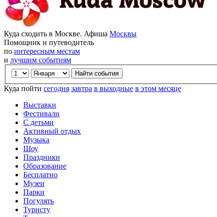
Куда сходить в Москве. Афиша
Москвы
Помощник и путеводитель
по
интересным местам
и
лучшим событиям
Куда пойти
сегодня
завтра
в выходные
в этом месяце
Выставки
Фестивали
С детьми
Активный отдых
Музыка
Шоу
Праздники
Образование
Бесплатно
Музеи
Парки
Погулять
Туристу