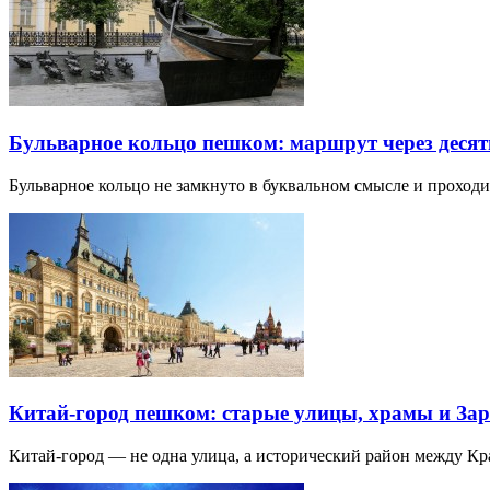
Бульварное кольцо пешком: маршрут через десят
Бульварное кольцо не замкнуто в буквальном смысле и прохо
Китай-город пешком: старые улицы, храмы и Зар
Китай-город — не одна улица, а исторический район между К