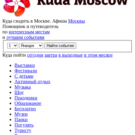
Куда сходить в Москве. Афиша
Москвы
Помощник и путеводитель
по
интересным местам
и
лучшим событиям
Куда пойти
сегодня
завтра
в выходные
в этом месяце
Выставки
Фестивали
С детьми
Активный отдых
Музыка
Шоу
Праздники
Образование
Бесплатно
Музеи
Парки
Погулять
Туристу