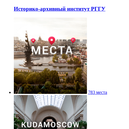
Историко-архивный институт РГГУ
783 места