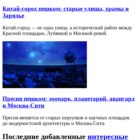
Китай-город пешком: старые улицы, храмы и
Зарядье
Китай-город — не одна улица, а исторический район между
Красной площадью, Лубянкой и Москвой-рекой.
Пресня пешком: зоопарк, планетарий, авангард
и Москва-Сити
Пресня меняется от старых переулков и научных площадок
до модернистской архитектуры и Москва-Сити.
Последние добавленные
интересные