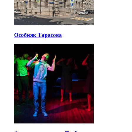
Особняк Тарасова