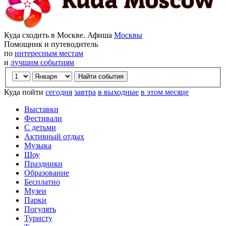
Куда сходить в Москве. Афиша
Москвы
Помощник и путеводитель
по
интересным местам
и
лучшим событиям
Куда пойти
сегодня
завтра
в выходные
в этом месяце
Выставки
Фестивали
С детьми
Активный отдых
Музыка
Шоу
Праздники
Образование
Бесплатно
Музеи
Парки
Погулять
Туристу