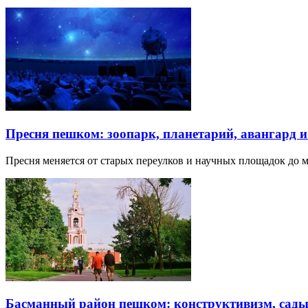
Пресня пешком: зоопарк, планетарий, авангард 
Пресня меняется от старых переулков и научных площадок до 
Басманный район пешком: конструктивизм, сады