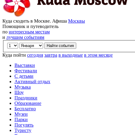
Куда сходить в Москве. Афиша
Москвы
Помощник и путеводитель
по
интересным местам
и
лучшим событиям
Куда пойти
сегодня
завтра
в выходные
в этом месяце
Выставки
Фестивали
С детьми
Активный отдых
Музыка
Шоу
Праздники
Образование
Бесплатно
Музеи
Парки
Погулять
Туристу