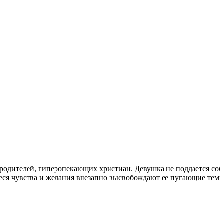
 родителей, гиперопекающих христиан. Девушка не поддается соб
ся чувства и желания внезапно высвобождают ее пугающие темн