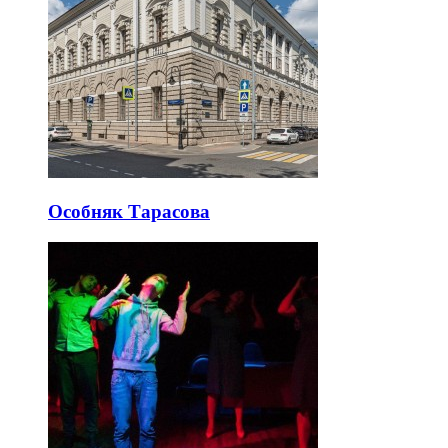
Особняк Тарасова