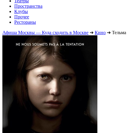
Театры
Пространства
Клубы
Прочее
Рестораны
Афиша Москвы — Куда сходить в Москве
➔
Кино
➔
Тельма