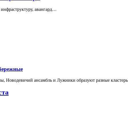
 инфраструктуру, авангард…
абережные
лы, Новодевичий ансамбль и Лужники образуют разные кластеры
ста