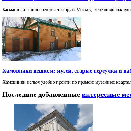
Басманный район соединяет старую Москву, железнодорожную
Хамовники пешком: музеи, старые переулки и н
Хамовники нельзя удобно пройти по прямой: музейные кварта
Последние добавленные
интересные ме