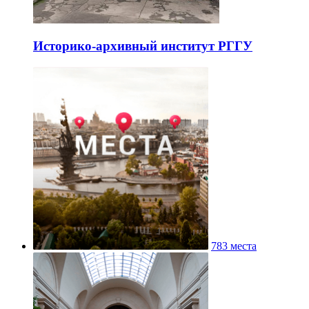
Историко-архивный институт РГГУ
783 места