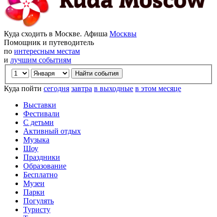
Куда сходить в Москве. Афиша
Москвы
Помощник и путеводитель
по
интересным местам
и
лучшим событиям
Куда пойти
сегодня
завтра
в выходные
в этом месяце
Выставки
Фестивали
С детьми
Активный отдых
Музыка
Шоу
Праздники
Образование
Бесплатно
Музеи
Парки
Погулять
Туристу