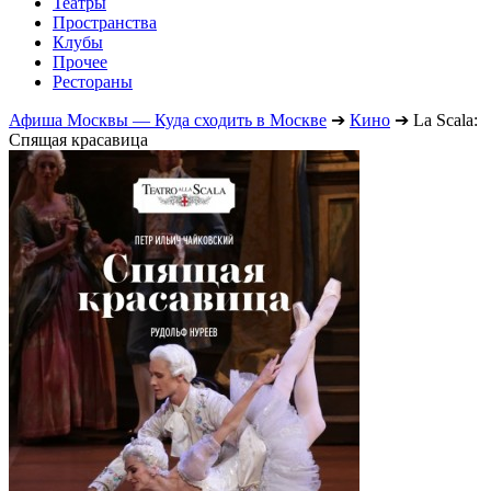
Театры
Пространства
Клубы
Прочее
Рестораны
Афиша Москвы — Куда сходить в Москве
➔
Кино
➔
La Scala:
Спящая красавица