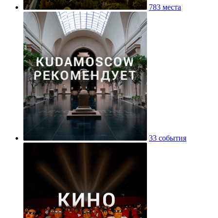
783 места
33 события