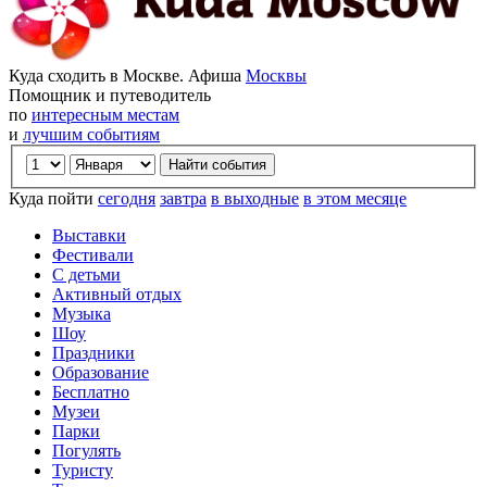
Куда сходить в Москве. Афиша
Москвы
Помощник и путеводитель
по
интересным местам
и
лучшим событиям
Куда пойти
сегодня
завтра
в выходные
в этом месяце
Выставки
Фестивали
С детьми
Активный отдых
Музыка
Шоу
Праздники
Образование
Бесплатно
Музеи
Парки
Погулять
Туристу