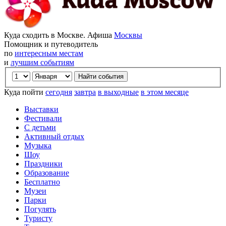
Куда сходить в Москве. Афиша
Москвы
Помощник и путеводитель
по
интересным местам
и
лучшим событиям
Куда пойти
сегодня
завтра
в выходные
в этом месяце
Выставки
Фестивали
С детьми
Активный отдых
Музыка
Шоу
Праздники
Образование
Бесплатно
Музеи
Парки
Погулять
Туристу