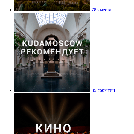
783 места
35 событий