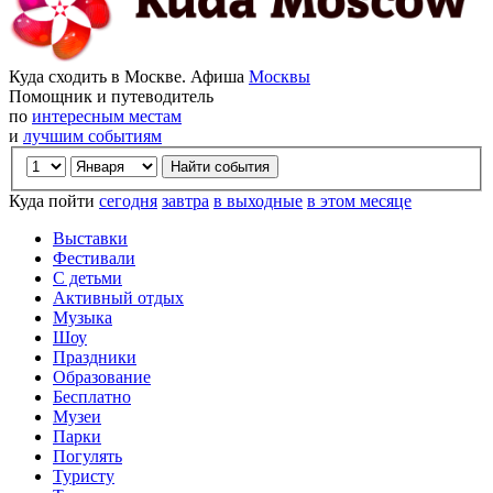
Куда сходить в Москве. Афиша
Москвы
Помощник и путеводитель
по
интересным местам
и
лучшим событиям
Куда пойти
сегодня
завтра
в выходные
в этом месяце
Выставки
Фестивали
С детьми
Активный отдых
Музыка
Шоу
Праздники
Образование
Бесплатно
Музеи
Парки
Погулять
Туристу