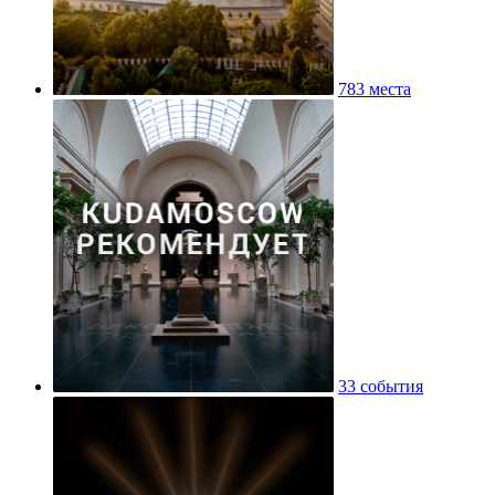
783 места
33 события