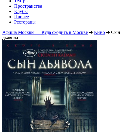
Театры
Пространства
Клубы
Прочее
Рестораны
Афиша Москвы — Куда сходить в Москве
➔
Кино
➔
Сын
дьявола