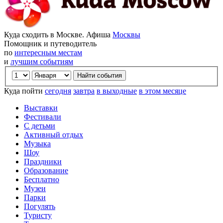
Куда сходить в Москве. Афиша
Москвы
Помощник и путеводитель
по
интересным местам
и
лучшим событиям
Куда пойти
сегодня
завтра
в выходные
в этом месяце
Выставки
Фестивали
С детьми
Активный отдых
Музыка
Шоу
Праздники
Образование
Бесплатно
Музеи
Парки
Погулять
Туристу