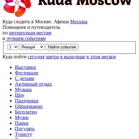
Куда сходить в Москве. Афиша
Москвы
Помощник и путеводитель
по
интересным местам
и
лучшим событиям
Куда пойти
сегодня
завтра
в выходные
в этом месяце
Выставки
Фестивали
С детьми
Активный отдых
Музыка
Шоу
Праздники
Образование
Бесплатно
Музеи
Парки
Погулять
Туристу