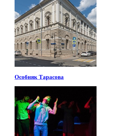
Особняк Тарасова