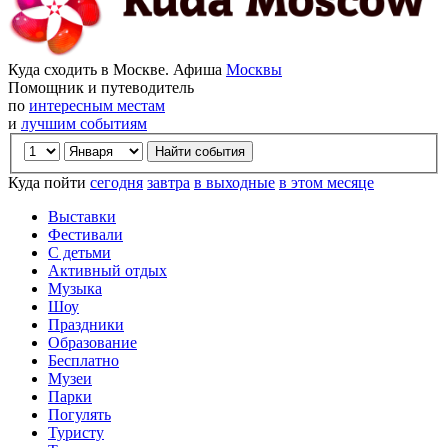
Куда сходить в Москве. Афиша
Москвы
Помощник и путеводитель
по
интересным местам
и
лучшим событиям
Куда пойти
сегодня
завтра
в выходные
в этом месяце
Выставки
Фестивали
С детьми
Активный отдых
Музыка
Шоу
Праздники
Образование
Бесплатно
Музеи
Парки
Погулять
Туристу