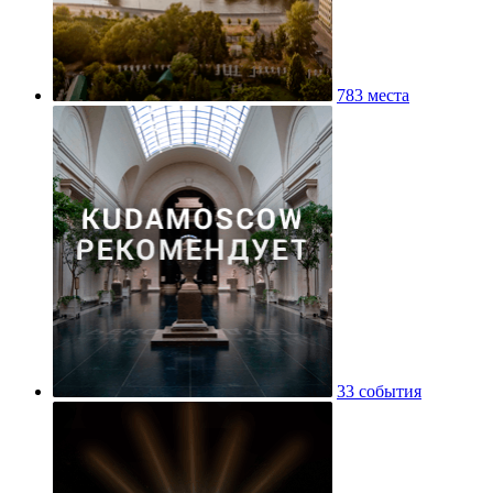
783 места
33 события