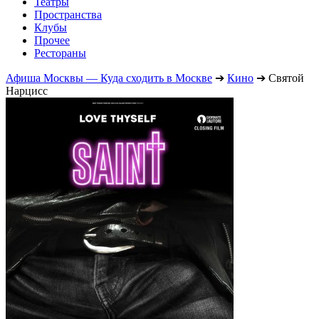
Театры
Пространства
Клубы
Прочее
Рестораны
Афиша Москвы — Куда сходить в Москве
➔
Кино
➔
Святой
Нарцисс