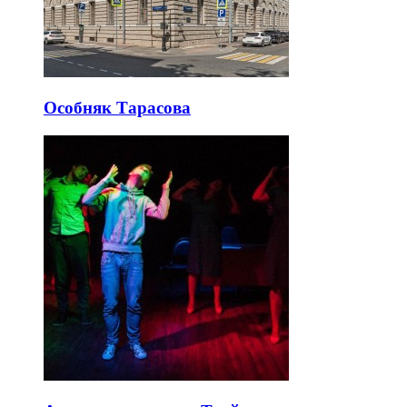
Особняк Тарасова