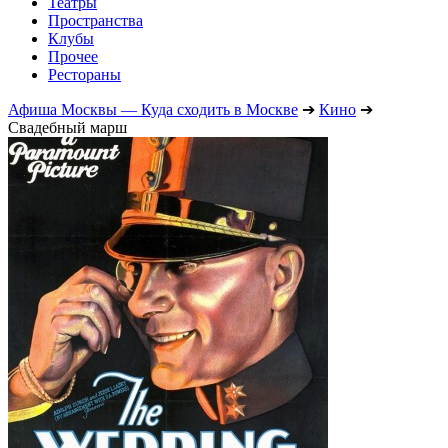
Театры
Пространства
Клубы
Прочее
Рестораны
Афиша Москвы — Куда сходить в Москве
➔
Кино
➔
Свадебный марш