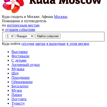
Куда сходить в Москве. Афиша
Москвы
Помощник и путеводитель
по
интересным местам
и
лучшим событиям
Куда пойти
сегодня
завтра
в выходные
в этом месяце
Выставки
Фестивали
С детьми
Активный отдых
Музыка
Шоу
Праздники
Образование
Бесплатно
Музеи
Парки
Погулять
Туристу